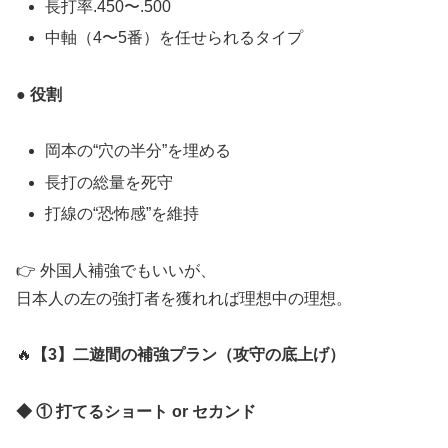
長打率.450〜.500
中軸（4〜5番）を任せられるタイプ
● 役割
岡本の“穴の半分”を埋める
長打の総量を死守
打線の“恐怖感”を維持
👉 外国人補強でもいいが、
日本人の左の強打者を獲れれば理想中の理想。
🔥
【3】二遊間の補強プラン（攻守の底上げ）
◆ ① 打てるショート or セカンド