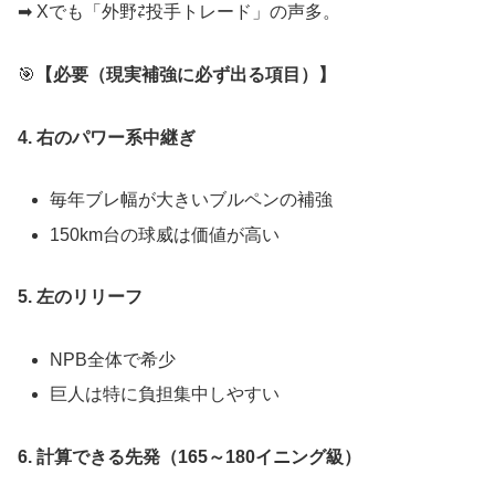
➡ Xでも「外野⇄投手トレード」の声多。
🎯
【必要（現実補強に必ず出る項目）】
4. 右のパワー系中継ぎ
毎年ブレ幅が大きいブルペンの補強
150km台の球威は価値が高い
5. 左のリリーフ
NPB全体で希少
巨人は特に負担集中しやすい
6. 計算できる先発（165～180イニング級）