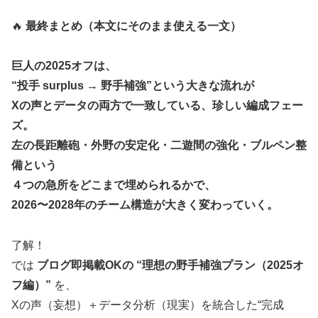
🔥
最終まとめ（本文にそのまま使える一文）
巨人の2025オフは、
“投手 surplus → 野手補強”という大きな流れが
Xの声とデータの両方で一致している、珍しい編成フェー
ズ。
左の長距離砲・外野の安定化・二遊間の強化・ブルペン整
備という
４つの急所をどこまで埋められるかで、
2026〜2028年のチーム構造が大きく変わっていく。
了解！
では
ブログ即掲載OKの “理想の野手補強プラン（2025オ
フ編）”
を、
Xの声（妄想）＋データ分析（現実）を統合した“完成