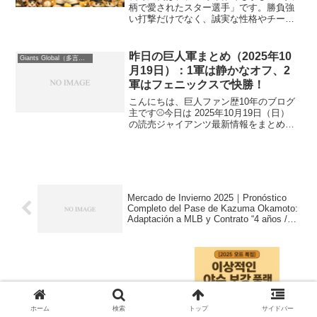
柄で愛されたスター選手」です。勝負強
い打撃だけでなく、誠実な性格やチーム
への思いで多くのファンの心をつかみま
した。この記事では• 長野久義の伝説エピ
ソード• ファンが泣いた名場面をまとめま
昨日の巨人軍まとめ（2025年10
Giants Global（多言語版）
した。⸻① ドラ...
月19日）：1軍は静かなオフ、2
軍はフェニックスで快勝！
こんにちは、巨人ファン歴10年のブログ
主です⚾今日は 2025年10月19日（日）
の読売ジャイアンツ最新情報をまとめて
お届けします。1軍はオフモードに突入中
ですが、2軍がフェニックスリーグで爆
発！若手たちの熱い戦いをチェックして
いきましょ...
Mercado de Invierno 2025｜Pronóstico
Completo del Pase de Kazuma Okamoto:
Adaptación a MLB y Contrato “4 años /
64–78 M USD”
【2025 오프시즌 특집】요미우리 자이언
ホーム
検索
トップ
サイドバー
츠이상적인 ‘타자 보강 플랜’ 완전판