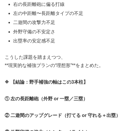
右の長距離砲に偏る打線
左の中距離〜長距離タイプの不足
二遊間の攻撃力不足
外野守備の不安定さ
出塁率の安定感不足
こうした課題を踏まえつつ、
**現実的な補強プランの“理想形”**をまとめた。
🔶
【結論：野手補強の軸はこの3本柱】
① 左の長距離砲（外野 or 一塁／三塁）
② 二遊間のアップグレード（打てる or 守れる＋出塁）