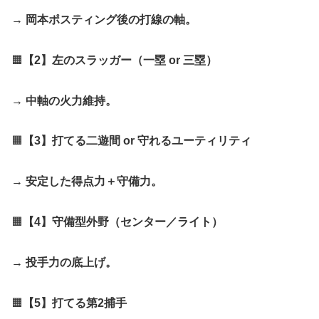
→ 岡本ポスティング後の打線の軸。
🟧
【2】左のスラッガー（一塁 or 三塁）
→ 中軸の火力維持。
🟧
【3】打てる二遊間 or 守れるユーティリティ
→ 安定した得点力＋守備力。
🟧
【4】守備型外野（センター／ライト）
→ 投手力の底上げ。
🟧
【5】打てる第2捕手