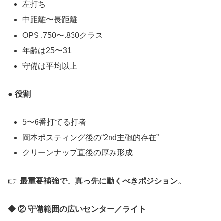
左打ち
中距離〜長距離
OPS .750〜.830クラス
年齢は25〜31
守備は平均以上
● 役割
5〜6番打てる打者
岡本ポスティング後の“2nd主砲的存在”
クリーンナップ直後の厚み形成
👉
最重要補強で、真っ先に動くべきポジション。
◆ ② 守備範囲の広いセンター／ライト