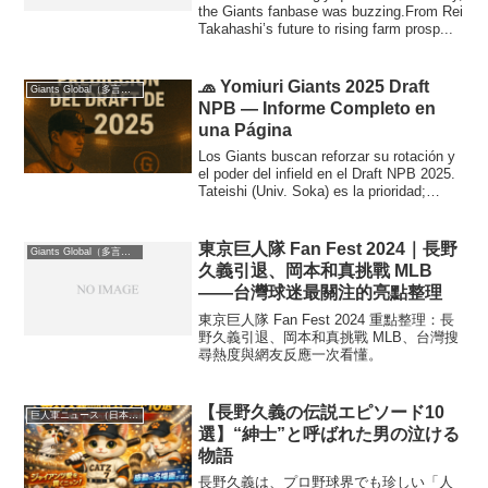
the Giants fanbase was buzzing.From Rei
Takahashi’s future to rising farm prosp...
🧢 Yomiuri Giants 2025 Draft
Giants Global（多言語版）
NPB — Informe Completo en
una Página
Los Giants buscan reforzar su rotación y
el poder del infield en el Draft NPB 2025.
Tateishi (Univ. Soka) es la prioridad;
Nakanishi (Univ. Aoyama) la alternativa.
Todos los escenarios y nombres clave,
aquí.
東京巨人隊 Fan Fest 2024｜長野
Giants Global（多言語版）
久義引退、岡本和真挑戰 MLB
——台灣球迷最關注的亮點整理
東京巨人隊 Fan Fest 2024 重點整理：長
野久義引退、岡本和真挑戰 MLB、台灣搜
尋熱度與網友反應一次看懂。
【長野久義の伝説エピソード10
巨人軍ニュース（日本語版
選】“紳士”と呼ばれた男の泣ける
物語
長野久義は、プロ野球界でも珍しい「人