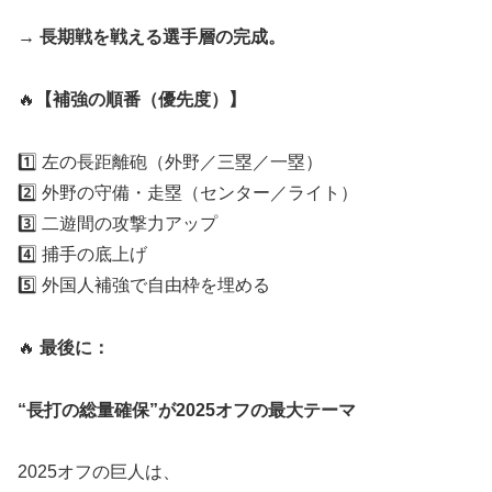
→ 長期戦を戦える選手層の完成。
🔥
【補強の順番（優先度）】
1️⃣ 左の長距離砲（外野／三塁／一塁）
2️⃣ 外野の守備・走塁（センター／ライト）
3️⃣ 二遊間の攻撃力アップ
4️⃣ 捕手の底上げ
5️⃣ 外国人補強で自由枠を埋める
🔥
最後に：
“長打の総量確保”が2025オフの最大テーマ
2025オフの巨人は、