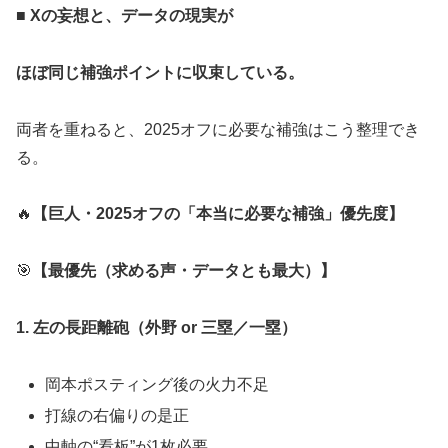
■ Xの妄想と、データの現実が
ほぼ同じ補強ポイントに収束している。
両者を重ねると、2025オフに必要な補強はこう整理でき
る。
🔥
【巨人・2025オフの「本当に必要な補強」優先度】
🎯
【最優先（求める声・データとも最大）】
1. 左の長距離砲（外野 or 三塁／一塁）
岡本ポスティング後の火力不足
打線の右偏りの是正
中軸の“看板”が1枚必要