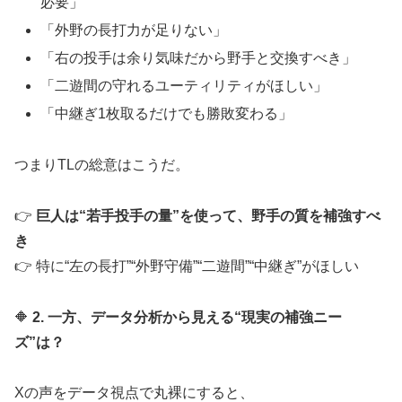
必要」
「外野の長打力が足りない」
「右の投手は余り気味だから野手と交換すべき」
「二遊間の守れるユーティリティがほしい」
「中継ぎ1枚取るだけでも勝敗変わる」
つまりTLの総意はこうだ。
👉
巨人は“若手投手の量”を使って、野手の質を補強すべ
き
👉 特に“左の長打”“外野守備”“二遊間”“中継ぎ”がほしい
🔶
2. 一方、データ分析から見える“現実の補強ニー
ズ”は？
Xの声をデータ視点で丸裸にすると、