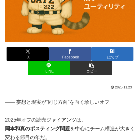
X
Facebook
はてブ
LINE
コピー
2025.11.23
―― 妄想と現実が“同じ方向”を向く珍しいオフ
2025年オフの読売ジャイアンツは、
岡本和真のポスティング問題
を中心にチーム構造が大きく
変わる節目の年だ。