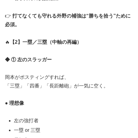
👉
打てなくても守れる外野の補強は“勝ちを拾う”ために
必須。
🔥
【2】一塁／三塁（中軸の再編）
◆ ① 左のスラッガー
岡本がポスティングすれば、
「三塁」「四番」「長距離砲」が一気に空く。
● 理想像
左の強打者
一塁 or 三塁