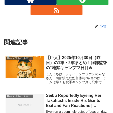
小雪
関連記事
【巨人】2025年10月30日（昨
Giants Global（多言語版）
日）の1軍・2軍まとめ！阿部監督
の“地獄キャンプ”2日目🔥
こんにちは、ジャイアンツファンのみな
さん！阿部慎之助監督体制2年目の秋、チ
ームは早くも秋季キャンプ真っ只中で
す。昨日（10月30日）は試合こそなかっ
たものの、1軍・2軍ともに熱気ムンム
ン！“地獄メニュー”と呼ばれる阿部流トレ
Seibu Reportedly Eyeing Rei
Giants Global（多言語版）
ーニングで、G戦...
Takahashi: Inside His Giants
Exit and Fan Reactions |
December 4, 2025
Even on a seemingly quiet offseason day,