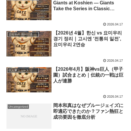
Giants at Koshien — Giants
Take the Series in Classic
Rivalry Clash
2026.04.17
【2026년 4월】한신 vs 요미우리
요미우리 자이언츠 뉴스｜한국어
경기 정리｜고시엔 ‘전통의 일전’,
요미우리 2연승
2026.04.17
【2026年4月】阪神vs巨人（甲子
巨人軍ニュース（日本語版
園）試合まとめ｜伝統の一戦は巨
人が連勝
2026.04.17
岡本和真はなぜブルージェイズに
Uncategorized
即適応できたのか？ファン熱狂と
成功要因を徹底分析