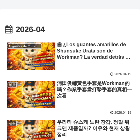
2026-04
📰 ¿Los guantes amarillos de
Gigantes de Yomiuri — Noticias en Español
Shunsuke Urata son de
Workman? La verdad detrás de
su elección
2026.04.19
浦田俊輔黃色手套是Workman的
球員
嗎？作業手套當打擊手套的真相一
次看
2026.04.19
우라타 슌스케 노란 장갑, 정말 워
선수
크맨 제품일까? 이유와 현재 상황
정리