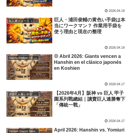
2026.04.19
巨人・浦田俊輔の黄色い手袋は本
巨人軍ニュース（日本語版
当にワークマン？ 作業用手袋を
使う理由と現在の整理
2026.04.19
⚾ Abril 2026: Giants vencen a
Giants Global（多言語版）
Hanshin en el clásico japonés
en Koshien
2026.04.17
【2026年4月】阪神 vs 巨人 甲子
讀賣巨人軍｜中文報導
園系列戰總結｜讀賣巨人連勝奪下
「傳統一戰」
2026.04.17
April 2026: Hanshin vs. Yomiuri
Yomiuri Giants News (English Edition)