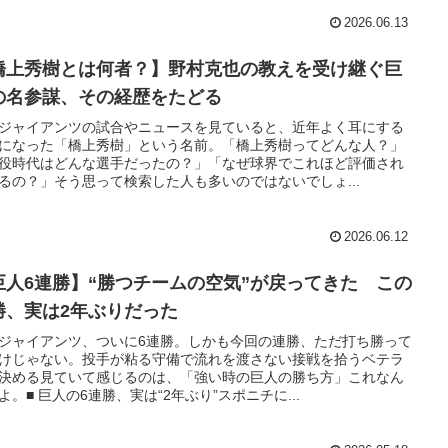
2026.06.13
橋上秀樹とは何者？】野村克也の教えを受け継ぐ巨
の名参謀、その経歴をたどる
ジャイアンツの試合やニュースを見ていると、近年よく耳にする
になった「橋上秀樹」という名前。「橋上秀樹ってどんな人？」
役時代はどんな選手だったの？」「なぜ球界でこれほど評価され
るの？」そう思って検索した人も多いのではないでしょ...
2026.06.12
巨人6連勝】“勝つチームの空気”が戻ってきた この
勝、実は2年ぶりだった
ジャイアンツ、ついに6連勝。しかも今回の連勝、ただ打ち勝って
けじゃない。投手が粘る守備で流れを渡さない接戦を拾うベテラ
決める見ていて感じるのは、「強い時の巨人の勝ち方」これなん
よ。■ 巨人の6連勝、実は“2年ぶり”スポニチに...