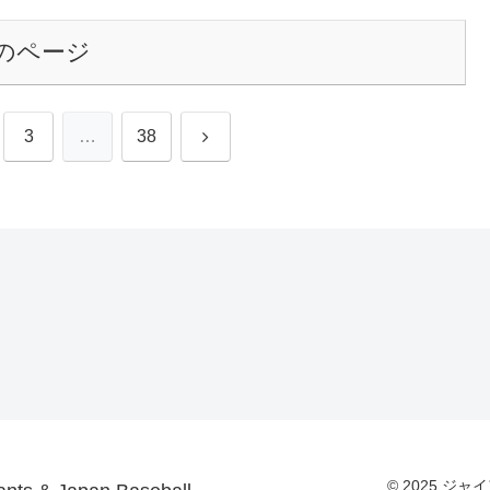
のページ
次
3
…
38
へ
© 2025 ジャイ