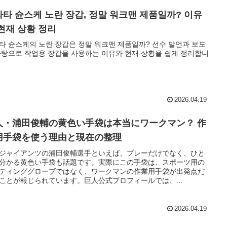
타 슌스케 노란 장갑, 정말 워크맨 제품일까? 이유
현재 상황 정리
타 슌스케의 노란 장갑은 정말 워크맨 제품일까? 선수 발언과 보도
바탕으로 작업용 장갑을 사용하는 이유와 현재 상황을 쉽게 정리합니
2026.04.19
人・浦田俊輔の黄色い手袋は本当にワークマン？ 作
用手袋を使う理由と現在の整理
ジャイアンツの浦田俊輔選手といえば、プレーだけでなく、ひと
分かる黄色い手袋も話題です。実際にこの手袋は、スポーツ用の
ティンググローブではなく、ワークマンの作業用手袋が出発点だ
ことが報じられています。巨人公式プロフィールでは、...
2026.04.19