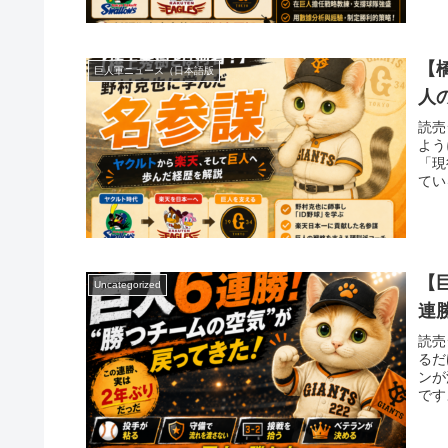
【
巨人軍ニュース（日本語版
人
読売
よう
「現
てい
【
Uncategorized
連
読売
るだ
ンが
です