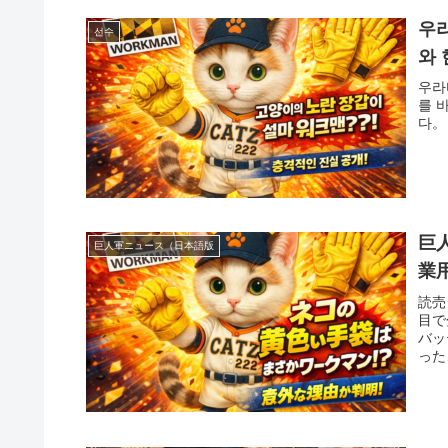
우라
선수
와 
우라
를 
다。
巨
巨人軍ニュース（日本語版
業
読売
目で
バッ
った