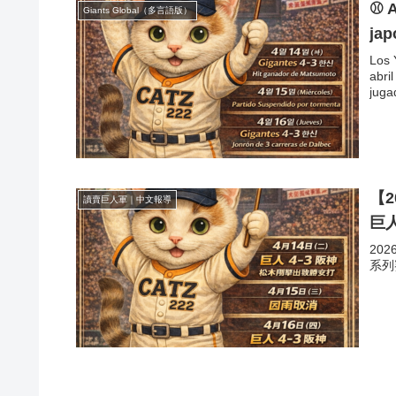
⚾ A
Giants Global（多言語版）
jap
Los 
abri
juga
【2
讀賣巨人軍｜中文報導
巨
20
系列