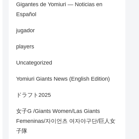
Gigantes de Yomiuri — Noticias en
Español
jugador
players
Uncategorized
Yomiuri Giants News (English Edition)
ドラフト2025
女子G /Giants Women/Las Giants
Femeninas/자이언츠 여자야구단/巨人女
子隊