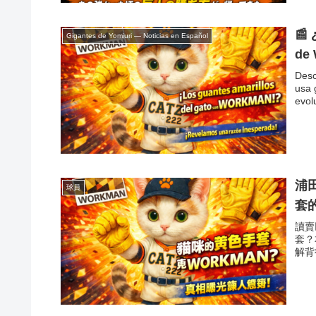
📰 
Gigantes de Yomiuri — Noticias en Español
de 
Desc
usa 
evol
浦
球員
套
讀賣
套？
解背