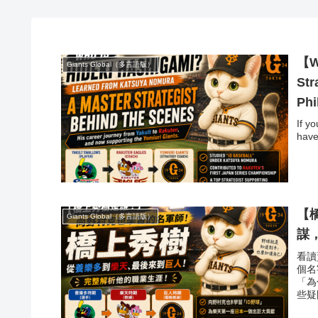
【Wh
Giants Global（多言語版）
Str
Phi
If y
have
【
Giants Global（多言語版）
謀
看讀
個名
「為
些疑