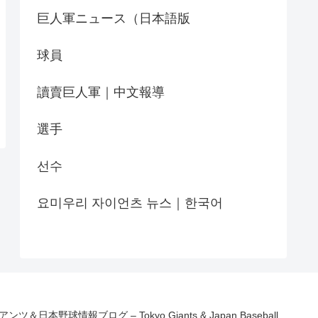
巨人軍ニュース（日本語版
球員
讀賣巨人軍｜中文報導
選手
선수
요미우리 자이언츠 뉴스｜한국어
アンツ＆日本野球情報ブログ – Tokyo Giants & Japan Baseball.