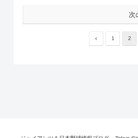
次
前
1
2
へ